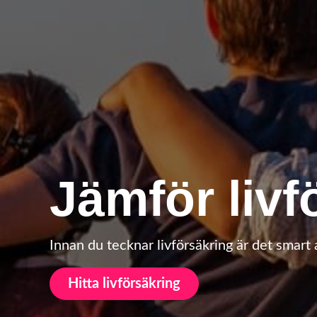
Jämför livf
Innan du tecknar livförsäkring är det smart a
Hitta livförsäkring