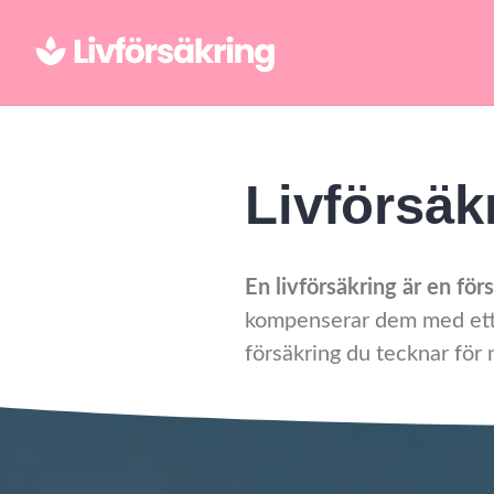
Hoppa
till
innehåll
Livförsäkring
Livförsäk
En livförsäkring är en fö
kompenserar dem med ett 
försäkring du tecknar för