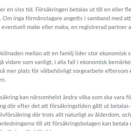
er en viss tid. Försäkringen betalas ut till en eller f
. Om inga förmånstagare angetts i samband med att 
n eventuell make eller maka, en registrerad partner al
skillnaden mellan att en familj lider stor ekonomisk
 gå vidare som vanligt, i alla fall i ekonomisk bemärk
ckså mer plats för välbehövligt sorgearbete eftersom
en.
rsäkring kan närsomhelst ändra vilka som ska vara 
ng dör efter det att försäkringstiden gått ut betalas
ivförsäkring dör trots allt naturligt av ålderdom, o
anledningarna till att försäkringsbolagen kan betala