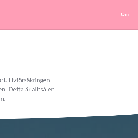
Om
rt.
Livförsäkringen
. Detta är alltså en
om.